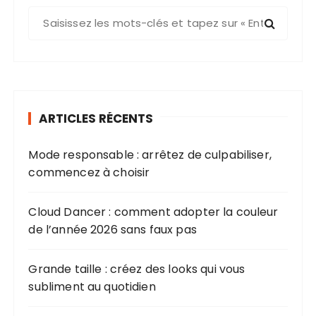
R
e
c
h
e
r
ARTICLES RÉCENTS
c
h
Mode responsable : arrêtez de culpabiliser,
e
commencez à choisir
p
o
u
Cloud Dancer : comment adopter la couleur
r
de l’année 2026 sans faux pas
:
Grande taille : créez des looks qui vous
subliment au quotidien