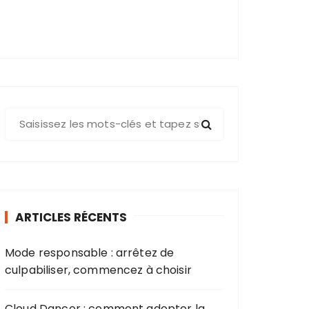
R
e
c
h
e
r
ARTICLES RÉCENTS
c
h
Mode responsable : arrêtez de
e
culpabiliser, commencez à choisir
p
o
u
Cloud Dancer : comment adopter la