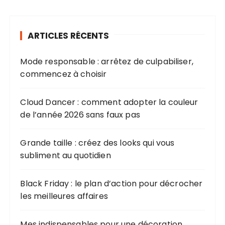
e
r
ARTICLES RÉCENTS
c
h
Mode responsable : arrêtez de culpabiliser,
e
commencez à choisir
p
o
u
Cloud Dancer : comment adopter la couleur
r
de l’année 2026 sans faux pas
:
Grande taille : créez des looks qui vous
subliment au quotidien
Black Friday : le plan d’action pour décrocher
les meilleures affaires
Mes indispensables pour une décoration