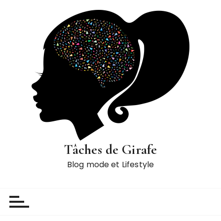
P
a
s
s
e
r
a
u
c
o
n
t
Tâches de Girafe
e
Blog mode et Lifestyle
n
u