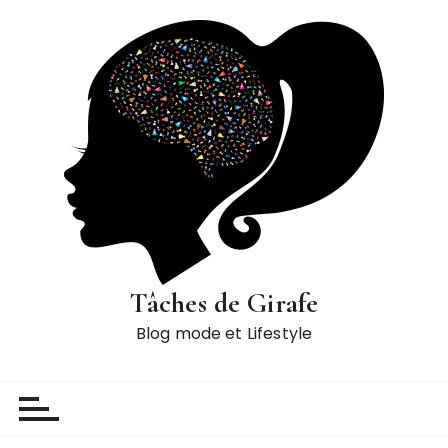
P
a
s
s
e
r
a
u
c
o
n
t
Tâches de Girafe
e
Blog mode et Lifestyle
n
u