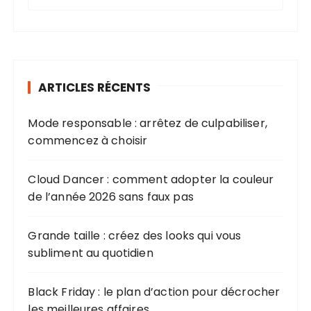
e
c
h
e
r
ARTICLES RÉCENTS
c
h
Mode responsable : arrêtez de culpabiliser,
e
commencez à choisir
p
o
u
Cloud Dancer : comment adopter la couleur
r
de l’année 2026 sans faux pas
:
Grande taille : créez des looks qui vous
subliment au quotidien
Black Friday : le plan d’action pour décrocher
les meilleures affaires